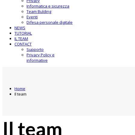
Privacy
Informatica e sicurezza
Team Bulding
Eventi
Difesa personale digitale
NEWS
TUTORIAL
IL TEAM
CONTACT
Supporto
Privacy Policy e
informative
Home
Il team
Il team