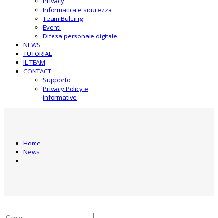
Privacy
Informatica e sicurezza
Team Bulding
Eventi
Difesa personale digitale
NEWS
TUTORIAL
IL TEAM
CONTACT
Supporto
Privacy Policy e
informative
Home
News