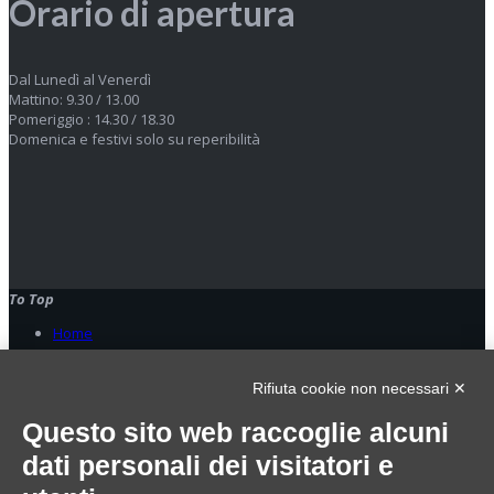
Orario di apertura
Dal Lunedì al Venerdì
Mattino: 9.30 / 13.00
Pomeriggio : 14.30 / 18.30
Domenica e festivi solo su reperibilità
To Top
Home
© 2023 Oplà srl. All Rights Reserved - p.Iva 09006180963
Rifiuta cookie non necessari ✕
Home
Servizi
Questo sito web raccoglie alcuni
Gestionali
dati personali dei visitatori e
Sicurezza e reti
Centralini