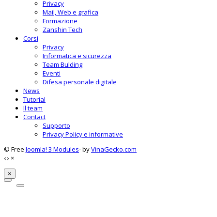
Privacy
Mail, Web e grafica
Formazione
Zanshin Tech
Corsi
Privacy
Informatica e sicurezza
Team Bulding
Eventi
Difesa personale digitale
News
Tutorial
Il team
Contact
Supporto
Privacy Policy e informative
© Free
Joomla! 3 Modules
- by
VinaGecko.com
‹
›
×
×