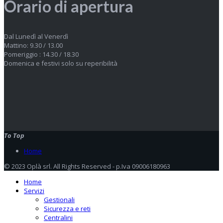
Orario di apertura
Dal Lunedì al Venerdì
Mattino: 9.30 / 13.00
Pomeriggio : 14.30 / 18.30
Domenica e festivi solo su reperibilità
To Top
Home
© 2023 Oplà srl. All Rights Reserved - p.Iva 09006180963
Home
Servizi
Gestionali
Sicurezza e reti
Centralini