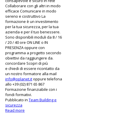
consapevole e sicuro in rete
Collaborare con gli altri in modo
efficace Comunicare in modo
sereno e costruttivo La
formazione è un investimento
per la tua sicurezza, per la tua
azienda e per il tuo benessere.
Sono disponibili moduli da 8 / 16
/ 20 / 40 ore ON LINE o IN
PRESENZA oppure con
programma a progetto secondo
obiettivi da raggiungere da.
concordare Scopri di più
e chiedi di essere ricontatto da
un nostro formatore alla mail
info@oplanet.it
oppure telefona
allo +39 (02) 871 65 867
Formazione finanziabile con i
fondi formativi.
Pubblicato in
Team Building e
sicurezza
Read more