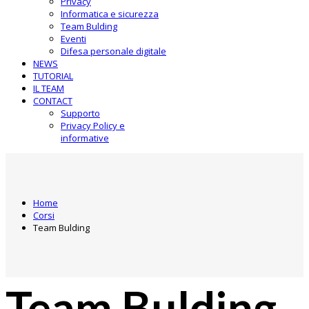
Privacy
Informatica e sicurezza
Team Bulding
Eventi
Difesa personale digitale
NEWS
TUTORIAL
IL TEAM
CONTACT
Supporto
Privacy Policy e
informative
Home
Corsi
Team Bulding
Team Bulding