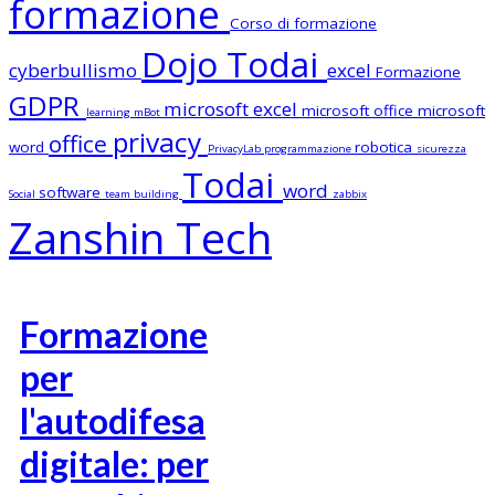
formazione
Corso di formazione
Dojo Todai
cyberbullismo
excel
Formazione
GDPR
microsoft excel
microsoft office
microsoft
learning
mBot
privacy
office
word
robotica
PrivacyLab
programmazione
sicurezza
Todai
word
software
Social
team building
zabbix
Zanshin Tech
Formazione
per
l'autodifesa
digitale: per