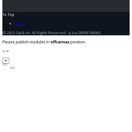
To Top
Home
© 2023 Oplà srl. All Rights Reserved - p.Iva 09006180963
Please publish modules in
offcanvas
position.
‹
›
×
×