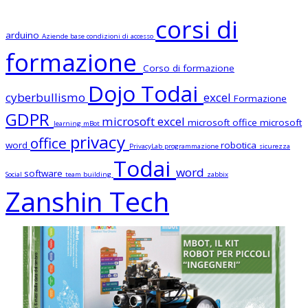
corsi di
arduino
Aziende
base
condizioni di accesso
formazione
Corso di formazione
Dojo Todai
cyberbullismo
excel
Formazione
GDPR
microsoft excel
microsoft office
microsoft
learning
mBot
privacy
office
word
robotica
PrivacyLab
programmazione
sicurezza
Todai
word
software
Social
team building
zabbix
Zanshin Tech