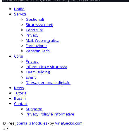
Home
Servizi
Gestionali
Sicurezza e reti
Centralini
Privacy
Mail, Web e grafica
Formazione
Zanshin Tech
Corsi
Privacy
Informatica e sicurezza
Team Bulding
Eventi
Difesa personale digitale
News
Tutorial
Il team
Contact
Supporto
Privacy Policy e informative
© Free
Joomla! 3 Modules
- by
VinaGecko.com
‹
›
×