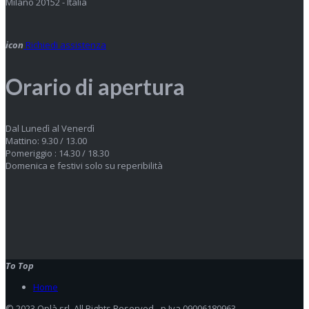
Milano 20152 - Italia
icon
Richiedi assistenza
Orario di apertura
Dal Lunedì al Venerdì
Mattino: 9.30 / 13.00
Pomeriggio : 14.30 / 18.30
Domenica e festivi solo su reperibilità
To Top
Home
© 2023 Oplà srl. All Rights Reserved - p.Iva 09006180963