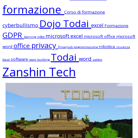
formazione
Corso di formazione
Dojo Todai
cyberbullismo
excel
Formazione
GDPR
microsoft excel
microsoft office
microsoft
learning
mBot
privacy
office
word
robotica
PrivacyLab
programmazione
sicurezza
Todai
word
software
Social
team building
zabbix
Zanshin Tech