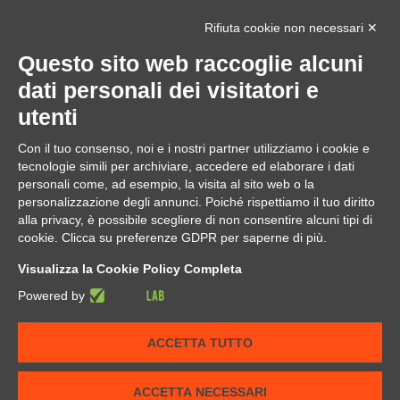
icon
Richiedi assistenza
Rifiuta cookie non necessari ✕
Orario di apertura
Questo sito web raccoglie alcuni
dati personali dei visitatori e
utenti
Dal Lunedì al Venerdì
Mattino: 9.30 / 13.00
Pomeriggio : 14.30 / 18.30
Con il tuo consenso, noi e i nostri partner utilizziamo i cookie e
Domenica e festivi solo su reperibilità
tecnologie simili per archiviare, accedere ed elaborare i dati
personali come, ad esempio, la visita al sito web o la
personalizzazione degli annunci. Poiché rispettiamo il tuo diritto
alla privacy, è possibile scegliere di non consentire alcuni tipi di
cookie. Clicca su preferenze GDPR per saperne di più.
Visualizza la Cookie Policy Completa
To Top
Powered by
Home
ACCETTA TUTTO
© 2023 Oplà srl. All Rights Reserved - p.Iva 09006180963
Please publish modules in
offcanvas
position.
ACCETTA NECESSARI