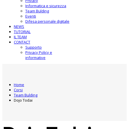
Privacy
Informatica e sicurezza
Team Bulding
Eventi
Difesa personale digitale
NEWS
TUTORIAL
IL TEAM
CONTACT
Supporto
Privacy Policy e
informative
Home
Corsi
Team Bulding
Dojo Todai