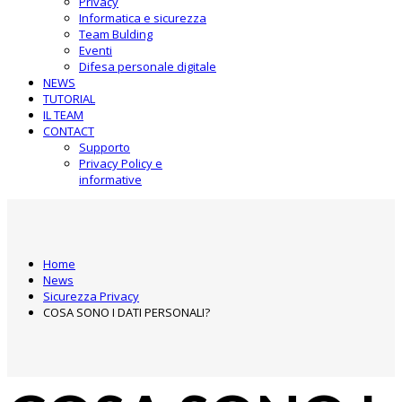
Privacy
Informatica e sicurezza
Team Bulding
Eventi
Difesa personale digitale
NEWS
TUTORIAL
IL TEAM
CONTACT
Supporto
Privacy Policy e
informative
Home
News
Sicurezza Privacy
COSA SONO I DATI PERSONALI?