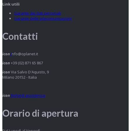
Link utili
Garante dei dati personali
Garante delle telecomunicazioni
Contatti
icon
i
nfo@oplanet.it
icon
+39 (02) 871 65 867
icon
Via Salvo D'Aquisto, 9
Milano 20152 - Italia
icon
Richiedi assistenza
Orario di apertura
Dal Lunedì al Venerdì