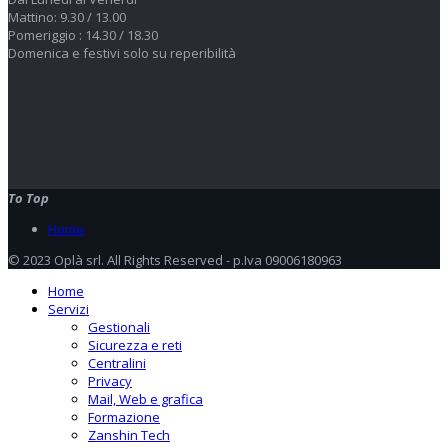
Mattino: 9.30 / 13.00
Pomeriggio : 14.30 / 18.30
Domenica e festivi solo su reperibilità
To Top
Home
© 2023 Oplà srl. All Rights Reserved - p.Iva 09006180963
Home
Servizi
Gestionali
Sicurezza e reti
Centralini
Privacy
Mail, Web e grafica
Formazione
Zanshin Tech