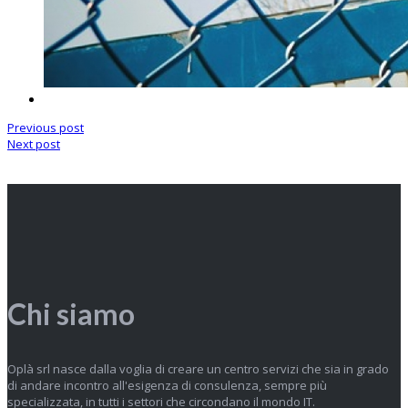
Previous post
Next post
Chi siamo
Oplà srl nasce dalla voglia di creare un centro servizi che sia in grado
di andare incontro all'esigenza di consulenza, sempre più
specializzata, in tutti i settori che circondano il mondo IT.