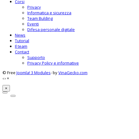
Corsi
Privacy
Informatica e sicurezza
Team Bulding
Eventi
Difesa personale digitale
News
Tutorial
Il team
Contact
Supporto
Privacy Policy e informative
© Free
Joomla! 3 Modules
- by
VinaGecko.com
‹
›
×
×