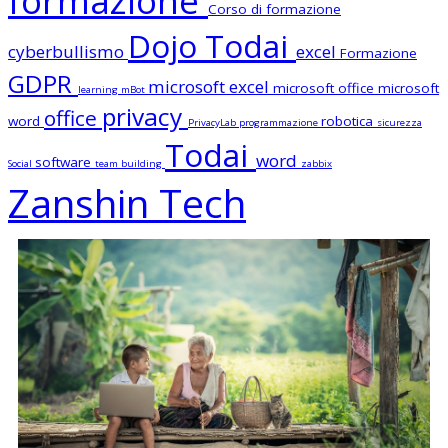
formazione
Corso di formazione
Dojo Todai
cyberbullismo
excel
Formazione
GDPR
microsoft excel
microsoft office
microsoft
learning
mBot
privacy
office
word
robotica
PrivacyLab
programmazione
sicurezza
Todai
word
software
Social
team building
zabbix
Zanshin Tech