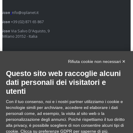
icon
i
nfo@oplanet.it
icon
+39 (02) 871 65 867
icon
Via Salvo D'Aquisto, 9
Milano 20152 - Italia
icon
Richiedi assistenza
Rifiuta cookie non necessari ✕
Orario di apertura
Questo sito web raccoglie alcuni
dati personali dei visitatori e
utenti
Dal Lunedì al Venerdì
Mattino: 9.30 / 13.00
Pomeriggio : 14.30 / 18.30
Con il tuo consenso, noi e i nostri partner utilizziamo i cookie e
Domenica e festivi solo su reperibilità
tecnologie simili per archiviare, accedere ed elaborare i dati
personali come, ad esempio, la visita al sito web o la
personalizzazione degli annunci. Poiché rispettiamo il tuo diritto
alla privacy, è possibile scegliere di non consentire alcuni tipi di
cookie. Clicca su preferenze GDPR per saperne di più.