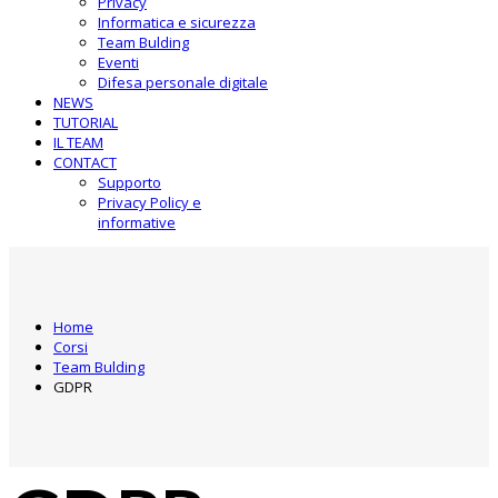
Privacy
Informatica e sicurezza
Team Bulding
Eventi
Difesa personale digitale
NEWS
TUTORIAL
IL TEAM
CONTACT
Supporto
Privacy Policy e
informative
Home
Corsi
Team Bulding
GDPR